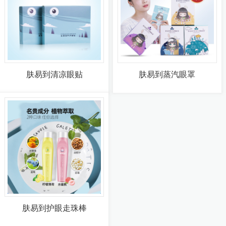
肤易到清凉眼贴
肤易到蒸汽眼罩
肤易到护眼走珠棒